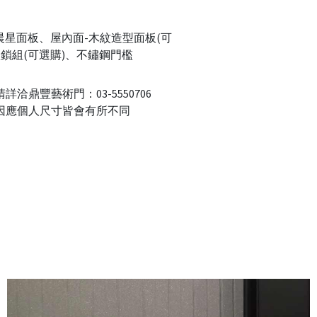
晨星面板、屋內面-木紋造型面板(可
盜鎖組(可選購)、不鏽鋼門檻
洽鼎豐藝術門：03-5550706
因應個人尺寸皆會有所不同