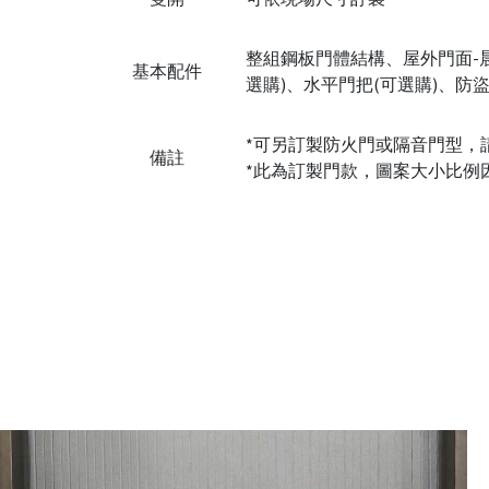
整組鋼板門體結構、屋外門面-
基本配件
選購)、水平門把(可選購)、防
*可另訂製防火門或隔音門型，請詳
備註
*此為訂製門款，圖案大小比例