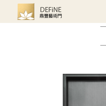
首頁
產品鑑賞
典藏選:鑄鋁門系列
晨星