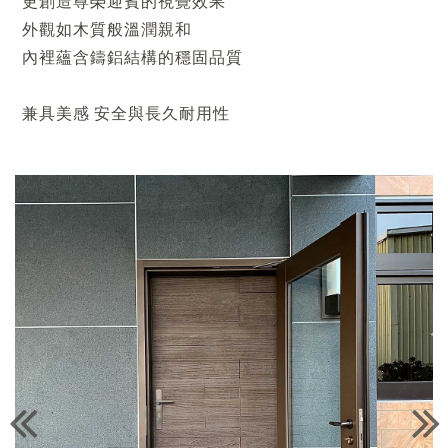
更創造尊榮迎賓的視覺效果
外觀如木質般溫潤親和
內裡蘊含鑄鋁結構的穩固品質
兼具美感 安全與長久耐用性