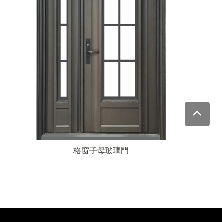
格窗子母玻璃門