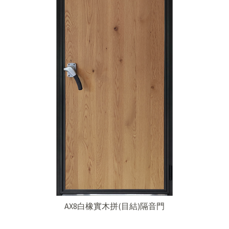
AX8白橡實木拼(目結)隔音門